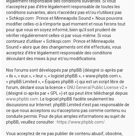
e
légalement responsable des conditions suivantes. Si vous
n’acceptez pas d’être légalement responsable de toutes les
r
conditions suivantes, alors n’accédez pas et/ou n’utilisez pas
« Schkopi.com : Prince et Minneapolis Sound ». Nous pouvons
modifier celles-ci à n’importe quel moment et nous ferons tout
pour que vous en soyez informé, bien qu’il soit prudent de
vérifier régulièrement celles-ci par vous-même. Si vous
continuez d’utiliser « Schkopi.com : Prince et Minneapolis
Sound » alors que des changements ont été effectués, vous
acceptez d’être légalement responsable des conditions
découlant des mises à jour et/ou modifications.
Nos forums sont développés par phpBB (désigné ci-après par
« ils », « eux », « leur », « logiciel phpBB », « www.phpbb.com »,
« phpBB Limited », « Équipes phpBB ») qui est un script libre de
forum, déclaré sous la licence «
GNU General Public License v2
»
(désigné ci-après par « GPL ») et qui peut être téléchargé depuis
www.phpbb.com
. Le logiciel phpBB facilite seulement les
discussions sur Internet. phpBB Limited n’est pas responsable de
ce que nous acceptons ou n’acceptons pas comme contenu ou
conduite permis. Pour de plus amples informations au sujet de
phpBB, veuillez consulter :
https://www.phpbb.com/
.
Vous acceptez de ne pas publier de contenu abusif, obscène,