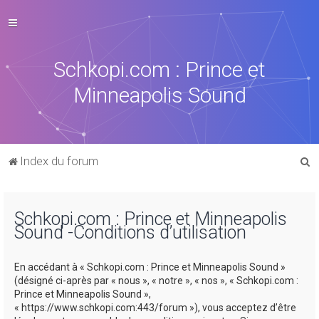
Schkopi.com : Prince et
Minneapolis Sound
R
Index du forum
e
c
Schkopi.com : Prince et Minneapolis
h
Sound -Conditions d’utilisation
e
r
En accédant à « Schkopi.com : Prince et Minneapolis Sound »
c
(désigné ci-après par « nous », « notre », « nos », « Schkopi.com :
Prince et Minneapolis Sound »,
h
« https://www.schkopi.com:443/forum »), vous acceptez d’être