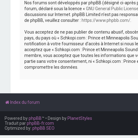
Nos forums sont développés par phpBB (désigné ci-après par «
forum, déclaré sous la licence «
GNU General Public Licens
discussions sur Internet. phpBB Limited n’est pas respon
de phpBB, veuillez consulter :
https://www.phpbb.com/
.
Vous acceptez de ne pas publier de contenu abusif, obscène
pays, du pays où « Schkopi.com : Prince et Minneapolis So
notification à votre fournisseur d’accès à Internet si nou
acceptez que « Schkopi.com : Prince et Minneapolis Sound »
membre, vous acceptez que toutes les informations que vou
partie sans votre consentement, ni « Schkopi.com : Prince
compromettre les données.
Index du forum
Powered by
phpBB
™
• Design by
PlanetStyles
Traduit par
phpBB-fr.com
Optimized by:
phpBB SEO