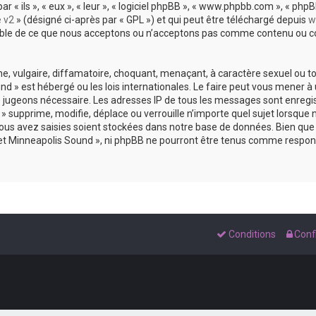
 ils », « eux », « leur », « logiciel phpBB », « www.phpbb.com », « phpBB
e v2
» (désigné ci-après par « GPL ») et qui peut être téléchargé depuis
w
sable de ce que nous acceptons ou n’acceptons pas comme contenu ou co
, vulgaire, diffamatoire, choquant, menaçant, à caractère sexuel ou tou
und » est hébergé ou les lois internationales. Le faire peut vous mene
s le jugeons nécessaire. Les adresses IP de tous les messages sont enreg
 supprime, modifie, déplace ou verrouille n’importe quel sujet lorsque 
s avez saisies soient stockées dans notre base de données. Bien que c
 et Minneapolis Sound », ni phpBB ne pourront être tenus comme respons
Conditions
Confi