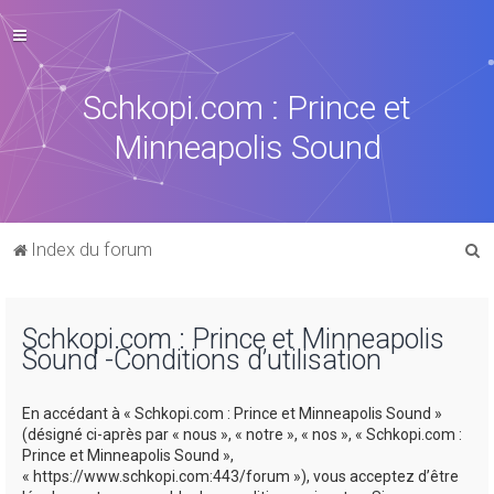
Schkopi.com : Prince et
Minneapolis Sound
R
Index du forum
e
c
Schkopi.com : Prince et Minneapolis
h
Sound -Conditions d’utilisation
e
r
En accédant à « Schkopi.com : Prince et Minneapolis Sound »
c
(désigné ci-après par « nous », « notre », « nos », « Schkopi.com :
Prince et Minneapolis Sound »,
h
« https://www.schkopi.com:443/forum »), vous acceptez d’être