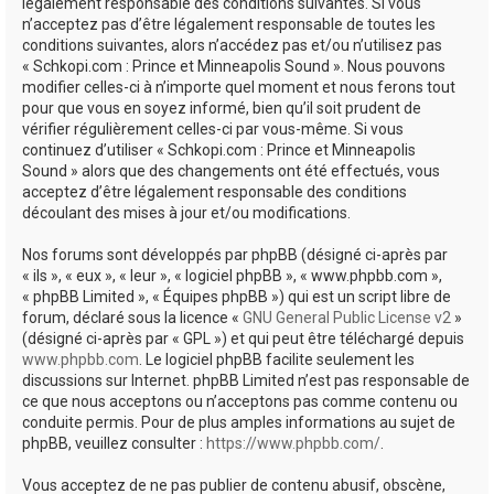
e
légalement responsable des conditions suivantes. Si vous
n’acceptez pas d’être légalement responsable de toutes les
r
conditions suivantes, alors n’accédez pas et/ou n’utilisez pas
« Schkopi.com : Prince et Minneapolis Sound ». Nous pouvons
modifier celles-ci à n’importe quel moment et nous ferons tout
pour que vous en soyez informé, bien qu’il soit prudent de
vérifier régulièrement celles-ci par vous-même. Si vous
continuez d’utiliser « Schkopi.com : Prince et Minneapolis
Sound » alors que des changements ont été effectués, vous
acceptez d’être légalement responsable des conditions
découlant des mises à jour et/ou modifications.
Nos forums sont développés par phpBB (désigné ci-après par
« ils », « eux », « leur », « logiciel phpBB », « www.phpbb.com »,
« phpBB Limited », « Équipes phpBB ») qui est un script libre de
forum, déclaré sous la licence «
GNU General Public License v2
»
(désigné ci-après par « GPL ») et qui peut être téléchargé depuis
www.phpbb.com
. Le logiciel phpBB facilite seulement les
discussions sur Internet. phpBB Limited n’est pas responsable de
ce que nous acceptons ou n’acceptons pas comme contenu ou
conduite permis. Pour de plus amples informations au sujet de
phpBB, veuillez consulter :
https://www.phpbb.com/
.
Vous acceptez de ne pas publier de contenu abusif, obscène,