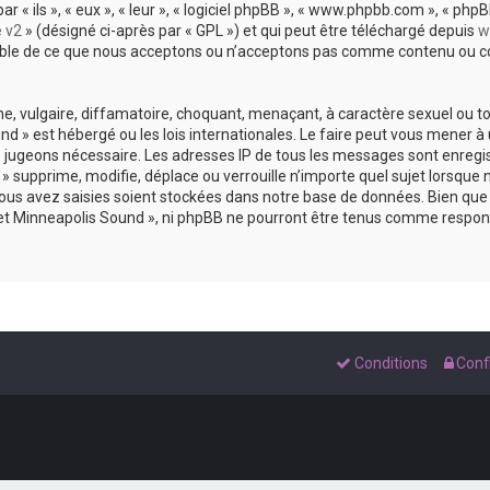
 ils », « eux », « leur », « logiciel phpBB », « www.phpbb.com », « phpBB
e v2
» (désigné ci-après par « GPL ») et qui peut être téléchargé depuis
w
sable de ce que nous acceptons ou n’acceptons pas comme contenu ou co
, vulgaire, diffamatoire, choquant, menaçant, à caractère sexuel ou tou
und » est hébergé ou les lois internationales. Le faire peut vous mene
s le jugeons nécessaire. Les adresses IP de tous les messages sont enreg
 supprime, modifie, déplace ou verrouille n’importe quel sujet lorsque 
s avez saisies soient stockées dans notre base de données. Bien que c
 et Minneapolis Sound », ni phpBB ne pourront être tenus comme respons
Conditions
Confi