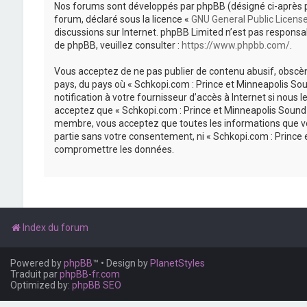
Nos forums sont développés par phpBB (désigné ci-après par «
forum, déclaré sous la licence «
GNU General Public Licens
discussions sur Internet. phpBB Limited n’est pas respon
de phpBB, veuillez consulter :
https://www.phpbb.com/
.
Vous acceptez de ne pas publier de contenu abusif, obscène
pays, du pays où « Schkopi.com : Prince et Minneapolis So
notification à votre fournisseur d’accès à Internet si nou
acceptez que « Schkopi.com : Prince et Minneapolis Sound »
membre, vous acceptez que toutes les informations que vou
partie sans votre consentement, ni « Schkopi.com : Prince
compromettre les données.
Index du forum
Powered by
phpBB
™
• Design by
PlanetStyles
Traduit par
phpBB-fr.com
Optimized by:
phpBB SEO