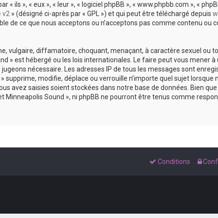
 ils », « eux », « leur », « logiciel phpBB », « www.phpbb.com », « phpBB
e v2
» (désigné ci-après par « GPL ») et qui peut être téléchargé depuis
w
sable de ce que nous acceptons ou n’acceptons pas comme contenu ou co
, vulgaire, diffamatoire, choquant, menaçant, à caractère sexuel ou tou
und » est hébergé ou les lois internationales. Le faire peut vous mene
s le jugeons nécessaire. Les adresses IP de tous les messages sont enreg
 supprime, modifie, déplace ou verrouille n’importe quel sujet lorsque 
s avez saisies soient stockées dans notre base de données. Bien que c
 et Minneapolis Sound », ni phpBB ne pourront être tenus comme respons
Conditions
Confi