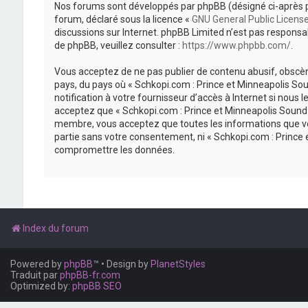
Nos forums sont développés par phpBB (désigné ci-après par «
forum, déclaré sous la licence «
GNU General Public Licens
discussions sur Internet. phpBB Limited n’est pas respon
de phpBB, veuillez consulter :
https://www.phpbb.com/
.
Vous acceptez de ne pas publier de contenu abusif, obscène
pays, du pays où « Schkopi.com : Prince et Minneapolis So
notification à votre fournisseur d’accès à Internet si nou
acceptez que « Schkopi.com : Prince et Minneapolis Sound »
membre, vous acceptez que toutes les informations que vou
partie sans votre consentement, ni « Schkopi.com : Prince
compromettre les données.
Index du forum
Powered by
phpBB
™
• Design by
PlanetStyles
Traduit par
phpBB-fr.com
Optimized by:
phpBB SEO