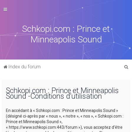
Schkopi.com : Prince et
Minneapolis Sound
R
Index du forum
e
c
Schkopi.com : Prince et Minneapolis
h
Sound -Conditions d’utilisation
e
r
En accédant à « Schkopi.com : Prince et Minneapolis Sound »
c
(désigné ci-après par « nous », « notre », « nos », « Schkopi.com :
Prince et Minneapolis Sound »,
h
« https://www.schkopi.com:443/forum »), vous acceptez d’être