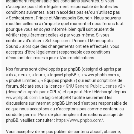
e
légalement responsable des conditions suivantes. Si vous
n’acceptez pas d’être légalement responsable de toutes les
r
conditions suivantes, alors n’accédez pas et/ou n’utilisez pas
« Schkopi.com : Prince et Minneapolis Sound ». Nous pouvons
modifier celles-ci à n’importe quel moment et nous ferons tout
pour que vous en soyez informé, bien qu’il soit prudent de
vérifier régulièrement celles-ci par vous-même. Si vous
continuez d’utiliser « Schkopi.com : Prince et Minneapolis
Sound » alors que des changements ont été effectués, vous
acceptez d’être légalement responsable des conditions
découlant des mises à jour et/ou modifications.
Nos forums sont développés par phpBB (désigné ci-après par
« ils », « eux », « leur », « logiciel phpBB », « www.phpbb.com »,
« phpBB Limited », « Équipes phpBB ») qui est un script libre de
forum, déclaré sous la licence «
GNU General Public License v2
»
(désigné ci-après par « GPL ») et qui peut être téléchargé depuis
www.phpbb.com
. Le logiciel phpBB facilite seulement les
discussions sur Internet. phpBB Limited n’est pas responsable de
ce que nous acceptons ou n’acceptons pas comme contenu ou
conduite permis. Pour de plus amples informations au sujet de
phpBB, veuillez consulter :
https://www.phpbb.com/
.
Vous acceptez de ne pas publier de contenu abusif, obscène,