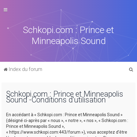
Schkopi.com : Prince et
Minneapolis Sound
R
Index du forum
e
c
Schkopi.com : Prince et Minneapolis
h
Sound -Conditions d’utilisation
e
r
En accédant à « Schkopi.com : Prince et Minneapolis Sound »
c
(désigné ci-après par « nous », « notre », « nos », « Schkopi.com :
Prince et Minneapolis Sound »,
h
« https://www.schkopi.com:443/forum »), vous acceptez d’être