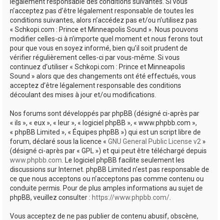
e
légalement responsable des conditions suivantes. Si vous
n’acceptez pas d’être légalement responsable de toutes les
r
conditions suivantes, alors n’accédez pas et/ou n’utilisez pas
« Schkopi.com : Prince et Minneapolis Sound ». Nous pouvons
modifier celles-ci à n’importe quel moment et nous ferons tout
pour que vous en soyez informé, bien qu’il soit prudent de
vérifier régulièrement celles-ci par vous-même. Si vous
continuez d’utiliser « Schkopi.com : Prince et Minneapolis
Sound » alors que des changements ont été effectués, vous
acceptez d’être légalement responsable des conditions
découlant des mises à jour et/ou modifications.
Nos forums sont développés par phpBB (désigné ci-après par
« ils », « eux », « leur », « logiciel phpBB », « www.phpbb.com »,
« phpBB Limited », « Équipes phpBB ») qui est un script libre de
forum, déclaré sous la licence «
GNU General Public License v2
»
(désigné ci-après par « GPL ») et qui peut être téléchargé depuis
www.phpbb.com
. Le logiciel phpBB facilite seulement les
discussions sur Internet. phpBB Limited n’est pas responsable de
ce que nous acceptons ou n’acceptons pas comme contenu ou
conduite permis. Pour de plus amples informations au sujet de
phpBB, veuillez consulter :
https://www.phpbb.com/
.
Vous acceptez de ne pas publier de contenu abusif, obscène,