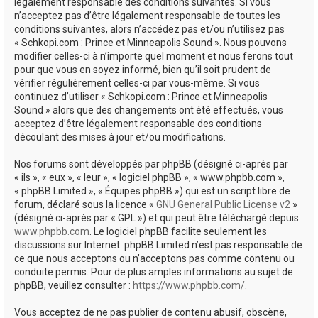
e
légalement responsable des conditions suivantes. Si vous
n’acceptez pas d’être légalement responsable de toutes les
r
conditions suivantes, alors n’accédez pas et/ou n’utilisez pas
« Schkopi.com : Prince et Minneapolis Sound ». Nous pouvons
modifier celles-ci à n’importe quel moment et nous ferons tout
pour que vous en soyez informé, bien qu’il soit prudent de
vérifier régulièrement celles-ci par vous-même. Si vous
continuez d’utiliser « Schkopi.com : Prince et Minneapolis
Sound » alors que des changements ont été effectués, vous
acceptez d’être légalement responsable des conditions
découlant des mises à jour et/ou modifications.
Nos forums sont développés par phpBB (désigné ci-après par
« ils », « eux », « leur », « logiciel phpBB », « www.phpbb.com »,
« phpBB Limited », « Équipes phpBB ») qui est un script libre de
forum, déclaré sous la licence «
GNU General Public License v2
»
(désigné ci-après par « GPL ») et qui peut être téléchargé depuis
www.phpbb.com
. Le logiciel phpBB facilite seulement les
discussions sur Internet. phpBB Limited n’est pas responsable de
ce que nous acceptons ou n’acceptons pas comme contenu ou
conduite permis. Pour de plus amples informations au sujet de
phpBB, veuillez consulter :
https://www.phpbb.com/
.
Vous acceptez de ne pas publier de contenu abusif, obscène,