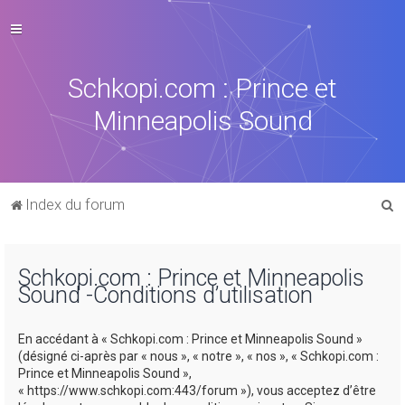
Schkopi.com : Prince et
Minneapolis Sound
R
Index du forum
e
c
Schkopi.com : Prince et Minneapolis
h
Sound -Conditions d’utilisation
e
r
En accédant à « Schkopi.com : Prince et Minneapolis Sound »
c
(désigné ci-après par « nous », « notre », « nos », « Schkopi.com :
Prince et Minneapolis Sound »,
h
« https://www.schkopi.com:443/forum »), vous acceptez d’être