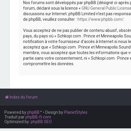
Nos forums sont développés par phpBB (désigné ci-après par «
forum, déclaré sous la licence «
GNU General Public Licens
discussions sur Internet. phpBB Limited n’est pas respon
de phpBB, veuillez consulter :
https://www.phpbb.com/
.
Vous acceptez de ne pas publier de contenu abusif, obscène
pays, du pays où « Schkopi.com : Prince et Minneapolis So
notification à votre fournisseur d’accès à Internet si nou
acceptez que « Schkopi.com : Prince et Minneapolis Sound »
membre, vous acceptez que toutes les informations que vou
partie sans votre consentement, ni « Schkopi.com : Prince
compromettre les données.
Index du forum
Powered by
phpBB
™
• Design by
PlanetStyles
Traduit par
phpBB-fr.com
Optimized by:
phpBB SEO