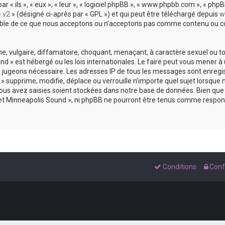
 ils », « eux », « leur », « logiciel phpBB », « www.phpbb.com », « phpBB
e v2
» (désigné ci-après par « GPL ») et qui peut être téléchargé depuis
w
sable de ce que nous acceptons ou n’acceptons pas comme contenu ou co
, vulgaire, diffamatoire, choquant, menaçant, à caractère sexuel ou tou
und » est hébergé ou les lois internationales. Le faire peut vous mene
s le jugeons nécessaire. Les adresses IP de tous les messages sont enreg
 supprime, modifie, déplace ou verrouille n’importe quel sujet lorsque 
s avez saisies soient stockées dans notre base de données. Bien que c
 et Minneapolis Sound », ni phpBB ne pourront être tenus comme respons
Conditions
Confi