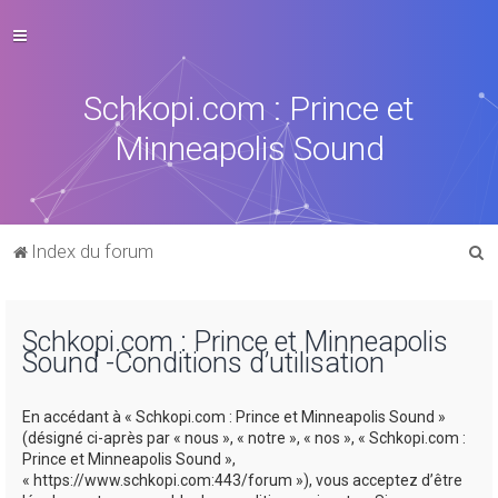
Schkopi.com : Prince et
Minneapolis Sound
R
Index du forum
e
c
Schkopi.com : Prince et Minneapolis
h
Sound -Conditions d’utilisation
e
r
En accédant à « Schkopi.com : Prince et Minneapolis Sound »
c
(désigné ci-après par « nous », « notre », « nos », « Schkopi.com :
Prince et Minneapolis Sound »,
h
« https://www.schkopi.com:443/forum »), vous acceptez d’être