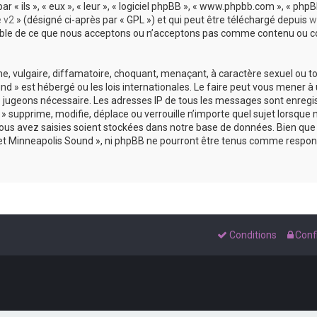
 ils », « eux », « leur », « logiciel phpBB », « www.phpbb.com », « phpBB
e v2
» (désigné ci-après par « GPL ») et qui peut être téléchargé depuis
w
sable de ce que nous acceptons ou n’acceptons pas comme contenu ou co
, vulgaire, diffamatoire, choquant, menaçant, à caractère sexuel ou tou
und » est hébergé ou les lois internationales. Le faire peut vous mene
s le jugeons nécessaire. Les adresses IP de tous les messages sont enreg
 supprime, modifie, déplace ou verrouille n’importe quel sujet lorsque 
s avez saisies soient stockées dans notre base de données. Bien que c
 et Minneapolis Sound », ni phpBB ne pourront être tenus comme respons
Conditions
Confi