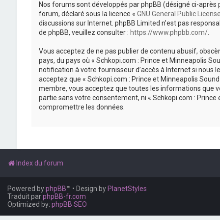
Nos forums sont développés par phpBB (désigné ci-après par «
forum, déclaré sous la licence «
GNU General Public Licens
discussions sur Internet. phpBB Limited n’est pas respon
de phpBB, veuillez consulter :
https://www.phpbb.com/
.
Vous acceptez de ne pas publier de contenu abusif, obscène
pays, du pays où « Schkopi.com : Prince et Minneapolis So
notification à votre fournisseur d’accès à Internet si nou
acceptez que « Schkopi.com : Prince et Minneapolis Sound »
membre, vous acceptez que toutes les informations que vou
partie sans votre consentement, ni « Schkopi.com : Prince
compromettre les données.
Index du forum
Powered by
phpBB
™
• Design by
PlanetStyles
Traduit par
phpBB-fr.com
Optimized by:
phpBB SEO