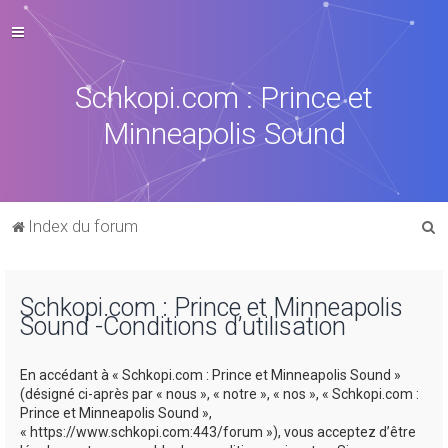
Schkopi.com : Prince et
Minneapolis Sound
R
Index du forum
e
c
Schkopi.com : Prince et Minneapolis
h
Sound -Conditions d’utilisation
e
r
En accédant à « Schkopi.com : Prince et Minneapolis Sound »
c
(désigné ci-après par « nous », « notre », « nos », « Schkopi.com :
Prince et Minneapolis Sound »,
h
« https://www.schkopi.com:443/forum »), vous acceptez d’être