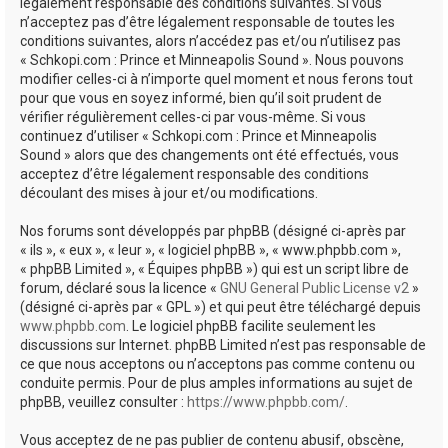
e
légalement responsable des conditions suivantes. Si vous
n’acceptez pas d’être légalement responsable de toutes les
r
conditions suivantes, alors n’accédez pas et/ou n’utilisez pas
« Schkopi.com : Prince et Minneapolis Sound ». Nous pouvons
modifier celles-ci à n’importe quel moment et nous ferons tout
pour que vous en soyez informé, bien qu’il soit prudent de
vérifier régulièrement celles-ci par vous-même. Si vous
continuez d’utiliser « Schkopi.com : Prince et Minneapolis
Sound » alors que des changements ont été effectués, vous
acceptez d’être légalement responsable des conditions
découlant des mises à jour et/ou modifications.
Nos forums sont développés par phpBB (désigné ci-après par
« ils », « eux », « leur », « logiciel phpBB », « www.phpbb.com »,
« phpBB Limited », « Équipes phpBB ») qui est un script libre de
forum, déclaré sous la licence «
GNU General Public License v2
»
(désigné ci-après par « GPL ») et qui peut être téléchargé depuis
www.phpbb.com
. Le logiciel phpBB facilite seulement les
discussions sur Internet. phpBB Limited n’est pas responsable de
ce que nous acceptons ou n’acceptons pas comme contenu ou
conduite permis. Pour de plus amples informations au sujet de
phpBB, veuillez consulter :
https://www.phpbb.com/
.
Vous acceptez de ne pas publier de contenu abusif, obscène,