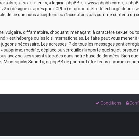
 ils », « eux », « leur », « logiciel phpBB », « www.phpbb.com », « phpBB
e v2
» (désigné ci-après par « GPL ») et qui peut être téléchargé depuis
w
sable de ce que nous acceptons ou n’acceptons pas comme contenu ou co
, vulgaire, diffamatoire, choquant, menaçant, à caractère sexuel ou tou
und » est hébergé ou les lois internationales. Le faire peut vous mene
s le jugeons nécessaire. Les adresses IP de tous les messages sont enreg
 supprime, modifie, déplace ou verrouille n’importe quel sujet lorsque 
s avez saisies soient stockées dans notre base de données. Bien que c
 et Minneapolis Sound », ni phpBB ne pourront être tenus comme respons
Conditions
Confi