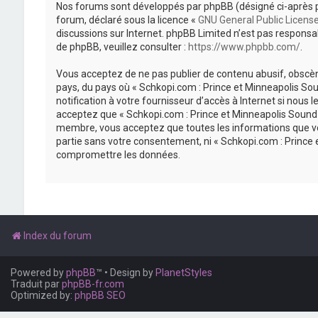
Nos forums sont développés par phpBB (désigné ci-après par «
forum, déclaré sous la licence «
GNU General Public Licens
discussions sur Internet. phpBB Limited n’est pas respon
de phpBB, veuillez consulter :
https://www.phpbb.com/
.
Vous acceptez de ne pas publier de contenu abusif, obscène
pays, du pays où « Schkopi.com : Prince et Minneapolis So
notification à votre fournisseur d’accès à Internet si nou
acceptez que « Schkopi.com : Prince et Minneapolis Sound »
membre, vous acceptez que toutes les informations que vou
partie sans votre consentement, ni « Schkopi.com : Prince
compromettre les données.
Index du forum
Powered by
phpBB
™
• Design by
PlanetStyles
Traduit par
phpBB-fr.com
Optimized by:
phpBB SEO