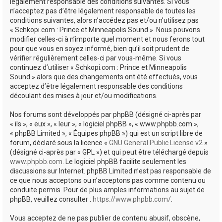
e
légalement responsable des conditions suivantes. Si vous
n’acceptez pas d’être légalement responsable de toutes les
r
conditions suivantes, alors n’accédez pas et/ou n’utilisez pas
« Schkopi.com : Prince et Minneapolis Sound ». Nous pouvons
modifier celles-ci à n’importe quel moment et nous ferons tout
pour que vous en soyez informé, bien qu’il soit prudent de
vérifier régulièrement celles-ci par vous-même. Si vous
continuez d’utiliser « Schkopi.com : Prince et Minneapolis
Sound » alors que des changements ont été effectués, vous
acceptez d’être légalement responsable des conditions
découlant des mises à jour et/ou modifications.
Nos forums sont développés par phpBB (désigné ci-après par
« ils », « eux », « leur », « logiciel phpBB », « www.phpbb.com »,
« phpBB Limited », « Équipes phpBB ») qui est un script libre de
forum, déclaré sous la licence «
GNU General Public License v2
»
(désigné ci-après par « GPL ») et qui peut être téléchargé depuis
www.phpbb.com
. Le logiciel phpBB facilite seulement les
discussions sur Internet. phpBB Limited n’est pas responsable de
ce que nous acceptons ou n’acceptons pas comme contenu ou
conduite permis. Pour de plus amples informations au sujet de
phpBB, veuillez consulter :
https://www.phpbb.com/
.
Vous acceptez de ne pas publier de contenu abusif, obscène,