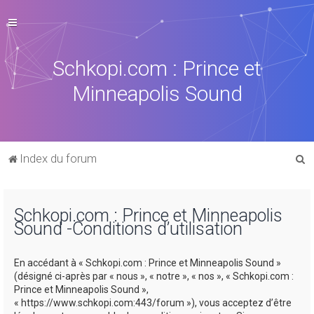
Schkopi.com : Prince et
Minneapolis Sound
R
Index du forum
e
c
Schkopi.com : Prince et Minneapolis
h
Sound -Conditions d’utilisation
e
r
En accédant à « Schkopi.com : Prince et Minneapolis Sound »
c
(désigné ci-après par « nous », « notre », « nos », « Schkopi.com :
Prince et Minneapolis Sound »,
h
« https://www.schkopi.com:443/forum »), vous acceptez d’être