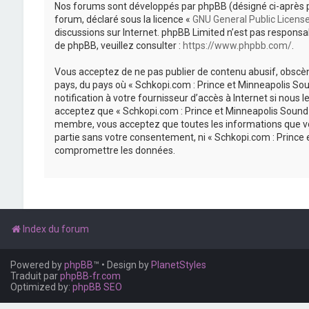
Nos forums sont développés par phpBB (désigné ci-après par «
forum, déclaré sous la licence «
GNU General Public Licens
discussions sur Internet. phpBB Limited n’est pas respon
de phpBB, veuillez consulter :
https://www.phpbb.com/
.
Vous acceptez de ne pas publier de contenu abusif, obscène
pays, du pays où « Schkopi.com : Prince et Minneapolis So
notification à votre fournisseur d’accès à Internet si nou
acceptez que « Schkopi.com : Prince et Minneapolis Sound »
membre, vous acceptez que toutes les informations que vou
partie sans votre consentement, ni « Schkopi.com : Prince
compromettre les données.
Index du forum
Powered by
phpBB
™
• Design by
PlanetStyles
Traduit par
phpBB-fr.com
Optimized by:
phpBB SEO