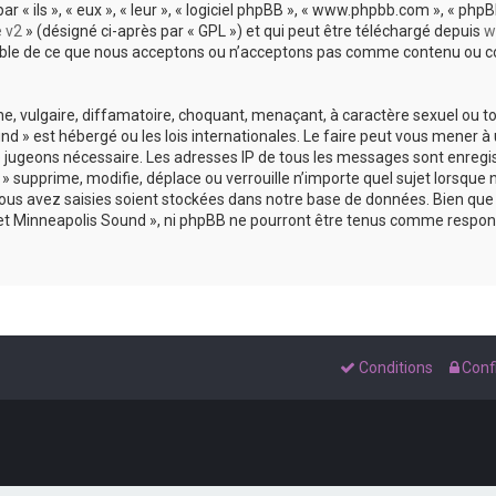
 ils », « eux », « leur », « logiciel phpBB », « www.phpbb.com », « phpBB
e v2
» (désigné ci-après par « GPL ») et qui peut être téléchargé depuis
w
sable de ce que nous acceptons ou n’acceptons pas comme contenu ou co
, vulgaire, diffamatoire, choquant, menaçant, à caractère sexuel ou tou
und » est hébergé ou les lois internationales. Le faire peut vous mene
s le jugeons nécessaire. Les adresses IP de tous les messages sont enreg
 supprime, modifie, déplace ou verrouille n’importe quel sujet lorsque 
s avez saisies soient stockées dans notre base de données. Bien que c
 et Minneapolis Sound », ni phpBB ne pourront être tenus comme respons
Conditions
Confi