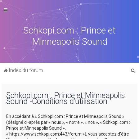
Schkopi.com : Prince et
Minneapolis Sound
R
Index du forum
e
c
Schkopi.com : Prince et Minneapolis
h
Sound -Conditions d’utilisation
e
r
En accédant à « Schkopi.com : Prince et Minneapolis Sound »
c
(désigné ci-après par « nous », « notre », « nos », « Schkopi.com :
Prince et Minneapolis Sound »,
h
« https://www.schkopi.com:443/forum »), vous acceptez d’être