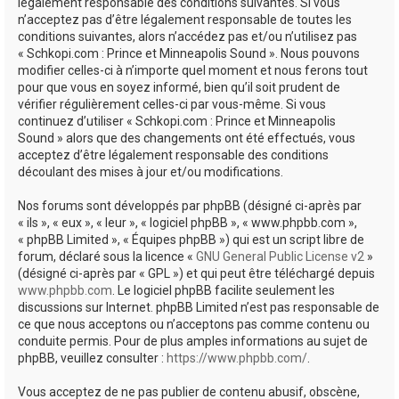
e
légalement responsable des conditions suivantes. Si vous
n’acceptez pas d’être légalement responsable de toutes les
r
conditions suivantes, alors n’accédez pas et/ou n’utilisez pas
« Schkopi.com : Prince et Minneapolis Sound ». Nous pouvons
modifier celles-ci à n’importe quel moment et nous ferons tout
pour que vous en soyez informé, bien qu’il soit prudent de
vérifier régulièrement celles-ci par vous-même. Si vous
continuez d’utiliser « Schkopi.com : Prince et Minneapolis
Sound » alors que des changements ont été effectués, vous
acceptez d’être légalement responsable des conditions
découlant des mises à jour et/ou modifications.
Nos forums sont développés par phpBB (désigné ci-après par
« ils », « eux », « leur », « logiciel phpBB », « www.phpbb.com »,
« phpBB Limited », « Équipes phpBB ») qui est un script libre de
forum, déclaré sous la licence «
GNU General Public License v2
»
(désigné ci-après par « GPL ») et qui peut être téléchargé depuis
www.phpbb.com
. Le logiciel phpBB facilite seulement les
discussions sur Internet. phpBB Limited n’est pas responsable de
ce que nous acceptons ou n’acceptons pas comme contenu ou
conduite permis. Pour de plus amples informations au sujet de
phpBB, veuillez consulter :
https://www.phpbb.com/
.
Vous acceptez de ne pas publier de contenu abusif, obscène,