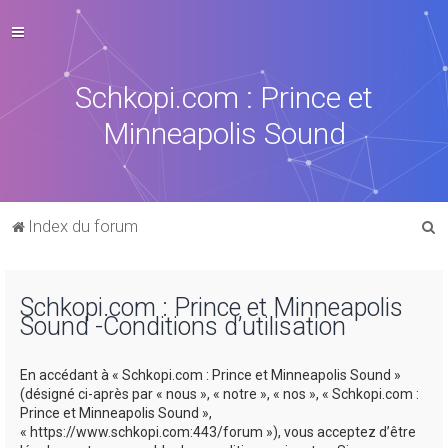
Schkopi.com : Prince et
Minneapolis Sound
R
Index du forum
e
c
Schkopi.com : Prince et Minneapolis
h
Sound -Conditions d’utilisation
e
r
En accédant à « Schkopi.com : Prince et Minneapolis Sound »
c
(désigné ci-après par « nous », « notre », « nos », « Schkopi.com :
Prince et Minneapolis Sound »,
h
« https://www.schkopi.com:443/forum »), vous acceptez d’être