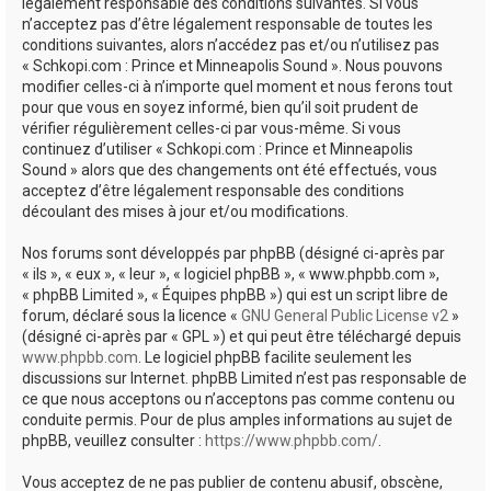
e
légalement responsable des conditions suivantes. Si vous
n’acceptez pas d’être légalement responsable de toutes les
r
conditions suivantes, alors n’accédez pas et/ou n’utilisez pas
« Schkopi.com : Prince et Minneapolis Sound ». Nous pouvons
modifier celles-ci à n’importe quel moment et nous ferons tout
pour que vous en soyez informé, bien qu’il soit prudent de
vérifier régulièrement celles-ci par vous-même. Si vous
continuez d’utiliser « Schkopi.com : Prince et Minneapolis
Sound » alors que des changements ont été effectués, vous
acceptez d’être légalement responsable des conditions
découlant des mises à jour et/ou modifications.
Nos forums sont développés par phpBB (désigné ci-après par
« ils », « eux », « leur », « logiciel phpBB », « www.phpbb.com »,
« phpBB Limited », « Équipes phpBB ») qui est un script libre de
forum, déclaré sous la licence «
GNU General Public License v2
»
(désigné ci-après par « GPL ») et qui peut être téléchargé depuis
www.phpbb.com
. Le logiciel phpBB facilite seulement les
discussions sur Internet. phpBB Limited n’est pas responsable de
ce que nous acceptons ou n’acceptons pas comme contenu ou
conduite permis. Pour de plus amples informations au sujet de
phpBB, veuillez consulter :
https://www.phpbb.com/
.
Vous acceptez de ne pas publier de contenu abusif, obscène,