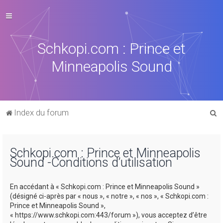
Schkopi.com : Prince et
Minneapolis Sound
R
Index du forum
e
c
Schkopi.com : Prince et Minneapolis
h
Sound -Conditions d’utilisation
e
r
En accédant à « Schkopi.com : Prince et Minneapolis Sound »
c
(désigné ci-après par « nous », « notre », « nos », « Schkopi.com :
Prince et Minneapolis Sound »,
h
« https://www.schkopi.com:443/forum »), vous acceptez d’être