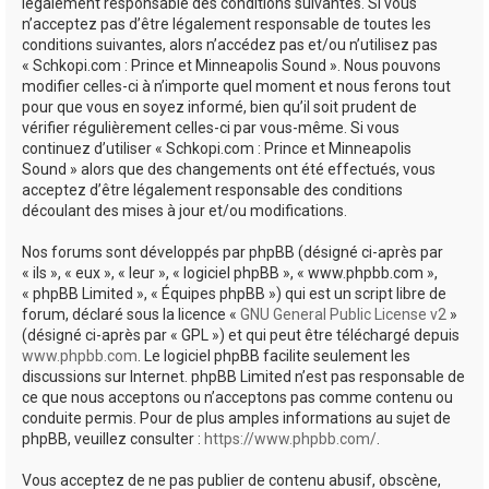
e
légalement responsable des conditions suivantes. Si vous
n’acceptez pas d’être légalement responsable de toutes les
r
conditions suivantes, alors n’accédez pas et/ou n’utilisez pas
« Schkopi.com : Prince et Minneapolis Sound ». Nous pouvons
modifier celles-ci à n’importe quel moment et nous ferons tout
pour que vous en soyez informé, bien qu’il soit prudent de
vérifier régulièrement celles-ci par vous-même. Si vous
continuez d’utiliser « Schkopi.com : Prince et Minneapolis
Sound » alors que des changements ont été effectués, vous
acceptez d’être légalement responsable des conditions
découlant des mises à jour et/ou modifications.
Nos forums sont développés par phpBB (désigné ci-après par
« ils », « eux », « leur », « logiciel phpBB », « www.phpbb.com »,
« phpBB Limited », « Équipes phpBB ») qui est un script libre de
forum, déclaré sous la licence «
GNU General Public License v2
»
(désigné ci-après par « GPL ») et qui peut être téléchargé depuis
www.phpbb.com
. Le logiciel phpBB facilite seulement les
discussions sur Internet. phpBB Limited n’est pas responsable de
ce que nous acceptons ou n’acceptons pas comme contenu ou
conduite permis. Pour de plus amples informations au sujet de
phpBB, veuillez consulter :
https://www.phpbb.com/
.
Vous acceptez de ne pas publier de contenu abusif, obscène,