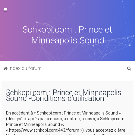
Schkopi.com : Prince et
Minneapolis Sound
R
Index du forum
e
c
Schkopi.com : Prince et Minneapolis
h
Sound -Conditions d’utilisation
e
r
En accédant à « Schkopi.com : Prince et Minneapolis Sound »
c
(désigné ci-après par « nous », « notre », « nos », « Schkopi.com :
Prince et Minneapolis Sound »,
h
« https://www.schkopi.com:443/forum »), vous acceptez d’être