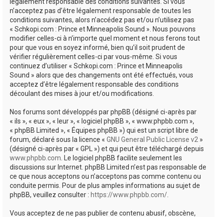
e
légalement responsable des conditions suivantes. Si vous
n’acceptez pas d’être légalement responsable de toutes les
r
conditions suivantes, alors n’accédez pas et/ou n’utilisez pas
« Schkopi.com : Prince et Minneapolis Sound ». Nous pouvons
modifier celles-ci à n’importe quel moment et nous ferons tout
pour que vous en soyez informé, bien qu’il soit prudent de
vérifier régulièrement celles-ci par vous-même. Si vous
continuez d’utiliser « Schkopi.com : Prince et Minneapolis
Sound » alors que des changements ont été effectués, vous
acceptez d’être légalement responsable des conditions
découlant des mises à jour et/ou modifications.
Nos forums sont développés par phpBB (désigné ci-après par
« ils », « eux », « leur », « logiciel phpBB », « www.phpbb.com »,
« phpBB Limited », « Équipes phpBB ») qui est un script libre de
forum, déclaré sous la licence «
GNU General Public License v2
»
(désigné ci-après par « GPL ») et qui peut être téléchargé depuis
www.phpbb.com
. Le logiciel phpBB facilite seulement les
discussions sur Internet. phpBB Limited n’est pas responsable de
ce que nous acceptons ou n’acceptons pas comme contenu ou
conduite permis. Pour de plus amples informations au sujet de
phpBB, veuillez consulter :
https://www.phpbb.com/
.
Vous acceptez de ne pas publier de contenu abusif, obscène,