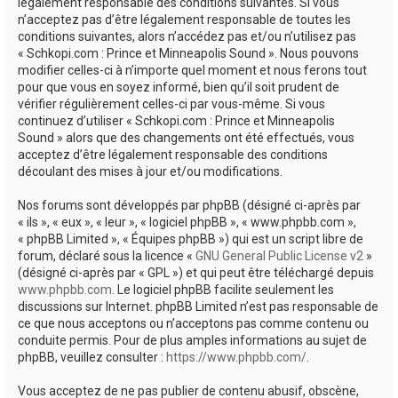
e
légalement responsable des conditions suivantes. Si vous
n’acceptez pas d’être légalement responsable de toutes les
r
conditions suivantes, alors n’accédez pas et/ou n’utilisez pas
« Schkopi.com : Prince et Minneapolis Sound ». Nous pouvons
modifier celles-ci à n’importe quel moment et nous ferons tout
pour que vous en soyez informé, bien qu’il soit prudent de
vérifier régulièrement celles-ci par vous-même. Si vous
continuez d’utiliser « Schkopi.com : Prince et Minneapolis
Sound » alors que des changements ont été effectués, vous
acceptez d’être légalement responsable des conditions
découlant des mises à jour et/ou modifications.
Nos forums sont développés par phpBB (désigné ci-après par
« ils », « eux », « leur », « logiciel phpBB », « www.phpbb.com »,
« phpBB Limited », « Équipes phpBB ») qui est un script libre de
forum, déclaré sous la licence «
GNU General Public License v2
»
(désigné ci-après par « GPL ») et qui peut être téléchargé depuis
www.phpbb.com
. Le logiciel phpBB facilite seulement les
discussions sur Internet. phpBB Limited n’est pas responsable de
ce que nous acceptons ou n’acceptons pas comme contenu ou
conduite permis. Pour de plus amples informations au sujet de
phpBB, veuillez consulter :
https://www.phpbb.com/
.
Vous acceptez de ne pas publier de contenu abusif, obscène,