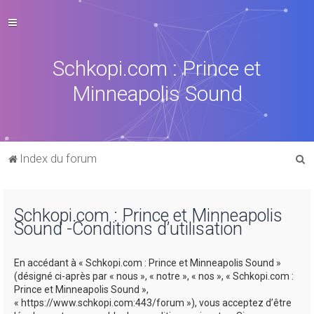
Schkopi.com : Prince et
Minneapolis Sound
R
Index du forum
e
c
Schkopi.com : Prince et Minneapolis
h
Sound -Conditions d’utilisation
e
r
En accédant à « Schkopi.com : Prince et Minneapolis Sound »
c
(désigné ci-après par « nous », « notre », « nos », « Schkopi.com :
Prince et Minneapolis Sound »,
h
« https://www.schkopi.com:443/forum »), vous acceptez d’être