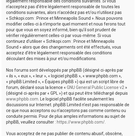
e
légalement responsable des conditions suivantes. Si vous
n’acceptez pas d’être légalement responsable de toutes les
r
conditions suivantes, alors n’accédez pas et/ou n’utilisez pas
« Schkopi.com : Prince et Minneapolis Sound ». Nous pouvons
modifier celles-ci à n’importe quel moment et nous ferons tout
pour que vous en soyez informé, bien qu’il soit prudent de
vérifier régulièrement celles-ci par vous-même. Si vous
continuez d’utiliser « Schkopi.com : Prince et Minneapolis
Sound » alors que des changements ont été effectués, vous
acceptez d’être légalement responsable des conditions
découlant des mises à jour et/ou modifications.
Nos forums sont développés par phpBB (désigné ci-après par
« ils », « eux », « leur », « logiciel phpBB », « www.phpbb.com »,
« phpBB Limited », « Équipes phpBB ») qui est un script libre de
forum, déclaré sous la licence «
GNU General Public License v2
»
(désigné ci-après par « GPL ») et qui peut être téléchargé depuis
www.phpbb.com
. Le logiciel phpBB facilite seulement les
discussions sur Internet. phpBB Limited n’est pas responsable de
ce que nous acceptons ou n’acceptons pas comme contenu ou
conduite permis. Pour de plus amples informations au sujet de
phpBB, veuillez consulter :
https://www.phpbb.com/
.
Vous acceptez de ne pas publier de contenu abusif, obscène,