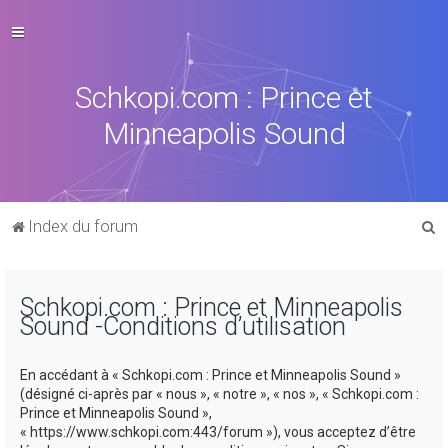
Schkopi.com : Prince et
Minneapolis Sound
R
Index du forum
e
c
Schkopi.com : Prince et Minneapolis
h
Sound -Conditions d’utilisation
e
r
En accédant à « Schkopi.com : Prince et Minneapolis Sound »
c
(désigné ci-après par « nous », « notre », « nos », « Schkopi.com :
Prince et Minneapolis Sound »,
h
« https://www.schkopi.com:443/forum »), vous acceptez d’être