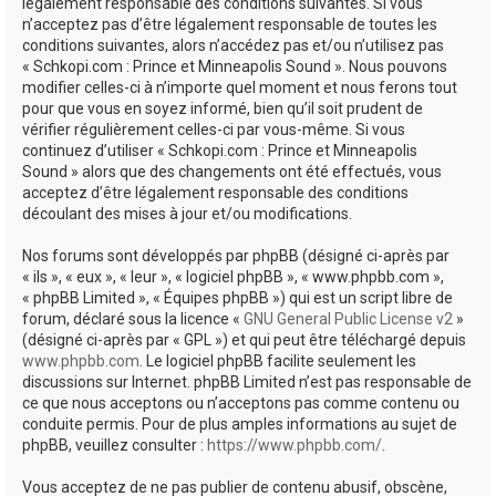
e
légalement responsable des conditions suivantes. Si vous
n’acceptez pas d’être légalement responsable de toutes les
r
conditions suivantes, alors n’accédez pas et/ou n’utilisez pas
« Schkopi.com : Prince et Minneapolis Sound ». Nous pouvons
modifier celles-ci à n’importe quel moment et nous ferons tout
pour que vous en soyez informé, bien qu’il soit prudent de
vérifier régulièrement celles-ci par vous-même. Si vous
continuez d’utiliser « Schkopi.com : Prince et Minneapolis
Sound » alors que des changements ont été effectués, vous
acceptez d’être légalement responsable des conditions
découlant des mises à jour et/ou modifications.
Nos forums sont développés par phpBB (désigné ci-après par
« ils », « eux », « leur », « logiciel phpBB », « www.phpbb.com »,
« phpBB Limited », « Équipes phpBB ») qui est un script libre de
forum, déclaré sous la licence «
GNU General Public License v2
»
(désigné ci-après par « GPL ») et qui peut être téléchargé depuis
www.phpbb.com
. Le logiciel phpBB facilite seulement les
discussions sur Internet. phpBB Limited n’est pas responsable de
ce que nous acceptons ou n’acceptons pas comme contenu ou
conduite permis. Pour de plus amples informations au sujet de
phpBB, veuillez consulter :
https://www.phpbb.com/
.
Vous acceptez de ne pas publier de contenu abusif, obscène,