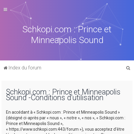
Schkopi.com : Prince et
Minneapolis Sound
R
Index du forum
e
c
Schkopi.com : Prince et Minneapolis
h
Sound -Conditions d’utilisation
e
r
En accédant à « Schkopi.com : Prince et Minneapolis Sound »
c
(désigné ci-après par « nous », « notre », « nos », « Schkopi.com :
Prince et Minneapolis Sound »,
h
« https://www.schkopi.com:443/forum »), vous acceptez d’être