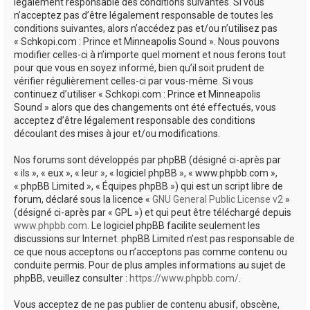
e
légalement responsable des conditions suivantes. Si vous
n’acceptez pas d’être légalement responsable de toutes les
r
conditions suivantes, alors n’accédez pas et/ou n’utilisez pas
« Schkopi.com : Prince et Minneapolis Sound ». Nous pouvons
modifier celles-ci à n’importe quel moment et nous ferons tout
pour que vous en soyez informé, bien qu’il soit prudent de
vérifier régulièrement celles-ci par vous-même. Si vous
continuez d’utiliser « Schkopi.com : Prince et Minneapolis
Sound » alors que des changements ont été effectués, vous
acceptez d’être légalement responsable des conditions
découlant des mises à jour et/ou modifications.
Nos forums sont développés par phpBB (désigné ci-après par
« ils », « eux », « leur », « logiciel phpBB », « www.phpbb.com »,
« phpBB Limited », « Équipes phpBB ») qui est un script libre de
forum, déclaré sous la licence «
GNU General Public License v2
»
(désigné ci-après par « GPL ») et qui peut être téléchargé depuis
www.phpbb.com
. Le logiciel phpBB facilite seulement les
discussions sur Internet. phpBB Limited n’est pas responsable de
ce que nous acceptons ou n’acceptons pas comme contenu ou
conduite permis. Pour de plus amples informations au sujet de
phpBB, veuillez consulter :
https://www.phpbb.com/
.
Vous acceptez de ne pas publier de contenu abusif, obscène,