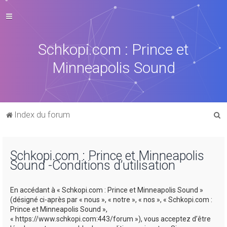
Schkopi.com : Prince et
Minneapolis Sound
R
Index du forum
e
c
Schkopi.com : Prince et Minneapolis
h
Sound -Conditions d’utilisation
e
r
En accédant à « Schkopi.com : Prince et Minneapolis Sound »
c
(désigné ci-après par « nous », « notre », « nos », « Schkopi.com :
Prince et Minneapolis Sound »,
h
« https://www.schkopi.com:443/forum »), vous acceptez d’être