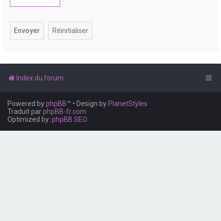
e
r
Index du forum
Powered by
phpBB
™
• Design by
PlanetStyles
Traduit par
phpBB-fr.com
Optimized by:
phpBB SEO