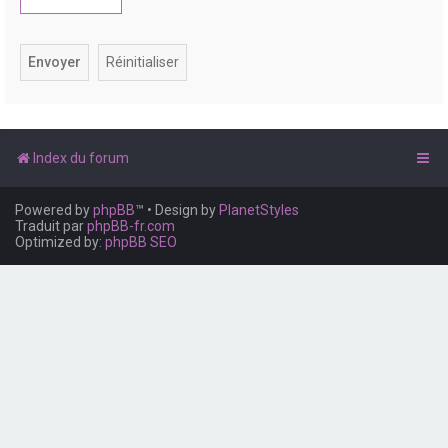
e
r
Index du forum
Powered by
phpBB
™
• Design by
PlanetStyles
Traduit par
phpBB-fr.com
Optimized by:
phpBB SEO