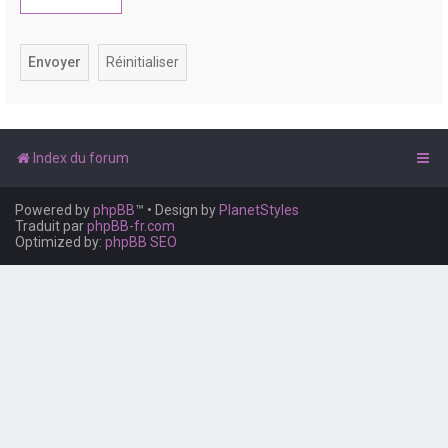
e
r
Index du forum
Powered by
phpBB
™
• Design by
PlanetStyles
Traduit par
phpBB-fr.com
Optimized by:
phpBB SEO