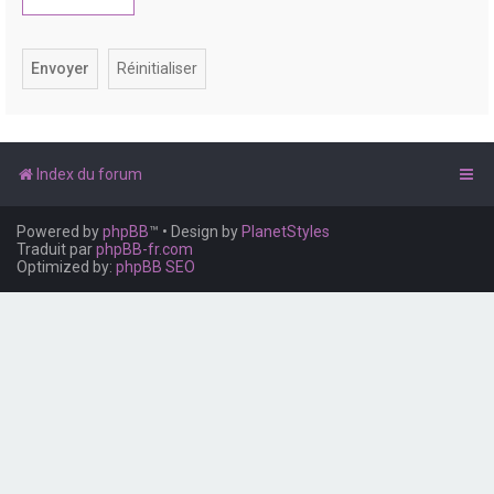
e
r
Index du forum
Powered by
phpBB
™
• Design by
PlanetStyles
Traduit par
phpBB-fr.com
Optimized by:
phpBB SEO