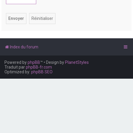
e
r
Index du forum
Powered by
phpBB
™
• Design by
PlanetStyles
Traduit par
phpBB-fr.com
Optimized by:
phpBB SEO