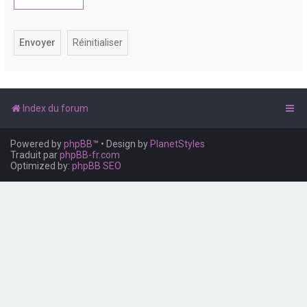
e
r
Index du forum
Powered by
phpBB
™
• Design by
PlanetStyles
Traduit par
phpBB-fr.com
Optimized by:
phpBB SEO