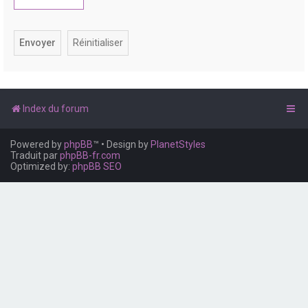
e
r
Index du forum
Powered by
phpBB
™
• Design by
PlanetStyles
Traduit par
phpBB-fr.com
Optimized by:
phpBB SEO