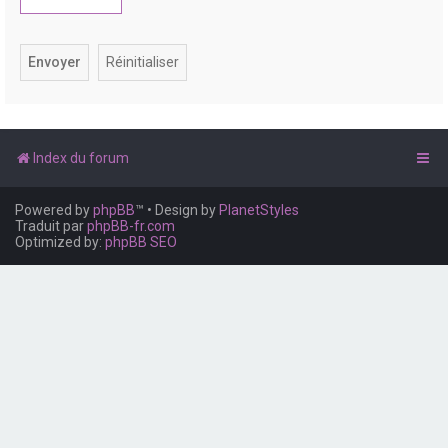
e
r
Index du forum
Powered by
phpBB
™
• Design by
PlanetStyles
Traduit par
phpBB-fr.com
Optimized by:
phpBB SEO