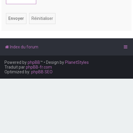
e
r
Index du forum
Powered by
phpBB
™
• Design by
PlanetStyles
Traduit par
phpBB-fr.com
Optimized by:
phpBB SEO