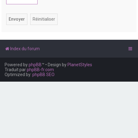
e
r
Index du forum
Powered by
phpBB
™
• Design by
PlanetStyles
Traduit par
phpBB-fr.com
Optimized by:
phpBB SEO