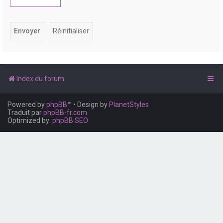
e
r
Index du forum
Powered by
phpBB
™
• Design by
PlanetStyles
Traduit par
phpBB-fr.com
Optimized by:
phpBB SEO