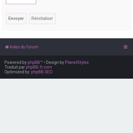
e
r
Index du forum
Powered by
phpBB
™
• Design by
PlanetStyles
Traduit par
phpBB-fr.com
Optimized by:
phpBB SEO