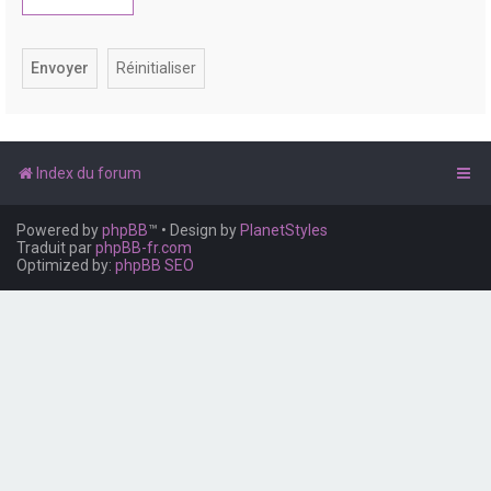
e
r
Index du forum
Powered by
phpBB
™
• Design by
PlanetStyles
Traduit par
phpBB-fr.com
Optimized by:
phpBB SEO