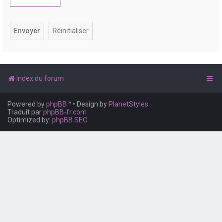
e
r
Index du forum
Powered by
phpBB
™
• Design by
PlanetStyles
Traduit par
phpBB-fr.com
Optimized by:
phpBB SEO