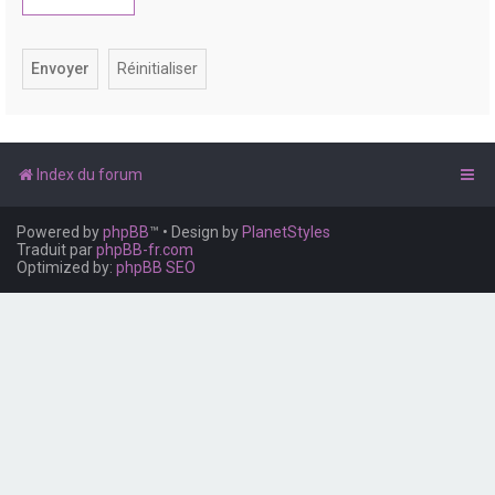
e
r
Index du forum
Powered by
phpBB
™
• Design by
PlanetStyles
Traduit par
phpBB-fr.com
Optimized by:
phpBB SEO