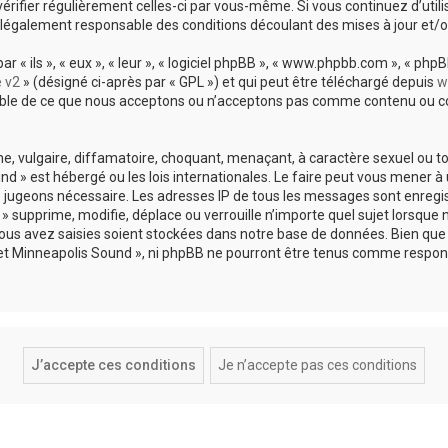
vérifier régulièrement celles-ci par vous-même. Si vous continuez d’util
légalement responsable des conditions découlant des mises à jour et/o
 ils », « eux », « leur », « logiciel phpBB », « www.phpbb.com », « phpBB
e v2
» (désigné ci-après par « GPL ») et qui peut être téléchargé depuis
w
sable de ce que nous acceptons ou n’acceptons pas comme contenu ou co
, vulgaire, diffamatoire, choquant, menaçant, à caractère sexuel ou tou
und » est hébergé ou les lois internationales. Le faire peut vous mene
s le jugeons nécessaire. Les adresses IP de tous les messages sont enreg
 supprime, modifie, déplace ou verrouille n’importe quel sujet lorsque 
s avez saisies soient stockées dans notre base de données. Bien que c
 et Minneapolis Sound », ni phpBB ne pourront être tenus comme respons