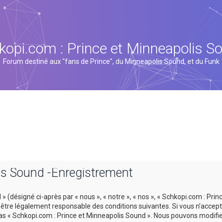
kopi.com : Prince et Minneapolis S
Forum destiné aux "fans de Prince", du Minneapolis Sound, et du Funk
is Sound -Enregistrement
 (désigné ci-après par « nous », « notre », « nos », « Schkopi.com : Prin
tre légalement responsable des conditions suivantes. Si vous n’accept
 pas « Schkopi.com : Prince et Minneapolis Sound ». Nous pouvons modifi