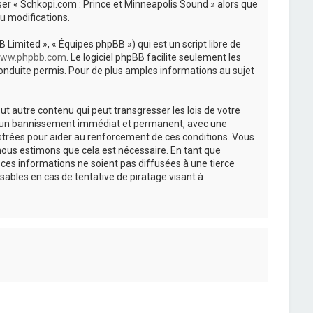
iser « Schkopi.com : Prince et Minneapolis Sound » alors que
u modifications.
 Limited », « Équipes phpBB ») qui est un script libre de
ww.phpbb.com
. Le logiciel phpBB facilite seulement les
nduite permis. Pour de plus amples informations au sujet
t autre contenu qui peut transgresser les lois de votre
r à un bannissement immédiat et permanent, avec une
istrées pour aider au renforcement de ces conditions. Vous
nous estimons que cela est nécessaire. En tant que
es informations ne soient pas diffusées à une tierce
ables en cas de tentative de piratage visant à