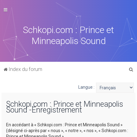
Schkopi.com : Prince et
Minneapolis Sound
R
Index du forum
e
c
Langue :
h
Schkopi.com : Prince et Minneapolis
e
Sound -Enregistrement
r
c
En accédant à « Schkopi.com : Prince et Minneapolis Sound »
h
(désigné ci-après par « nous », « notre », « nos », « Schkopi.com :
Prince et Minneapolis Sound »,