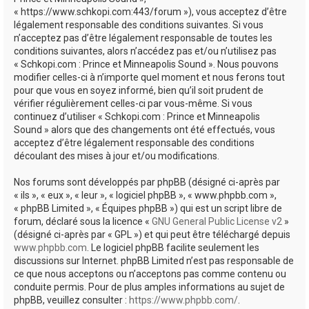
e
« https://www.schkopi.com:443/forum »), vous acceptez d’être
r
légalement responsable des conditions suivantes. Si vous
n’acceptez pas d’être légalement responsable de toutes les
conditions suivantes, alors n’accédez pas et/ou n’utilisez pas
« Schkopi.com : Prince et Minneapolis Sound ». Nous pouvons
modifier celles-ci à n’importe quel moment et nous ferons tout
pour que vous en soyez informé, bien qu’il soit prudent de
vérifier régulièrement celles-ci par vous-même. Si vous
continuez d’utiliser « Schkopi.com : Prince et Minneapolis
Sound » alors que des changements ont été effectués, vous
acceptez d’être légalement responsable des conditions
découlant des mises à jour et/ou modifications.
Nos forums sont développés par phpBB (désigné ci-après par
« ils », « eux », « leur », « logiciel phpBB », « www.phpbb.com »,
« phpBB Limited », « Équipes phpBB ») qui est un script libre de
forum, déclaré sous la licence «
GNU General Public License v2
»
(désigné ci-après par « GPL ») et qui peut être téléchargé depuis
www.phpbb.com
. Le logiciel phpBB facilite seulement les
discussions sur Internet. phpBB Limited n’est pas responsable de
ce que nous acceptons ou n’acceptons pas comme contenu ou
conduite permis. Pour de plus amples informations au sujet de
phpBB, veuillez consulter :
https://www.phpbb.com/
.