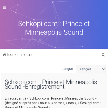
Schkopi.com : Prince et
Minneapolis Sound
R
Index du forum
e
c
Langue :
h
Schkopi.com : Prince et Minneapolis
e
Sound -Enregistrement
r
c
En accédant à « Schkopi.com : Prince et Minneapolis Sound »
h
(désigné ci-après par « nous », « notre », « nos », « Schkopi.com :
Prince et Minneapolis Sound »,