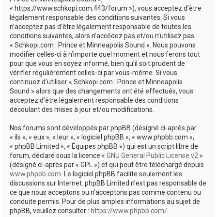
e
« https://www.schkopi.com:443/forum »), vous acceptez d’être
r
légalement responsable des conditions suivantes. Si vous
n’acceptez pas d’être légalement responsable de toutes les
conditions suivantes, alors n’accédez pas et/ou n’utilisez pas
« Schkopi.com : Prince et Minneapolis Sound ». Nous pouvons
modifier celles-ci à n’importe quel moment et nous ferons tout
pour que vous en soyez informé, bien qu’il soit prudent de
vérifier régulièrement celles-ci par vous-même. Si vous
continuez d’utiliser « Schkopi.com : Prince et Minneapolis
Sound » alors que des changements ont été effectués, vous
acceptez d’être légalement responsable des conditions
découlant des mises à jour et/ou modifications.
Nos forums sont développés par phpBB (désigné ci-après par
« ils », « eux », « leur », « logiciel phpBB », « www.phpbb.com »,
« phpBB Limited », « Équipes phpBB ») qui est un script libre de
forum, déclaré sous la licence «
GNU General Public License v2
»
(désigné ci-après par « GPL ») et qui peut être téléchargé depuis
www.phpbb.com
. Le logiciel phpBB facilite seulement les
discussions sur Internet. phpBB Limited n’est pas responsable de
ce que nous acceptons ou n’acceptons pas comme contenu ou
conduite permis. Pour de plus amples informations au sujet de
phpBB, veuillez consulter :
https://www.phpbb.com/
.