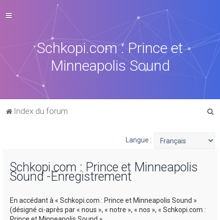
Schkopi.com : Prince et
Minneapolis Sound
R
Index du forum
e
c
Langue :
h
Schkopi.com : Prince et Minneapolis
e
Sound -Enregistrement
r
c
En accédant à « Schkopi.com : Prince et Minneapolis Sound »
h
(désigné ci-après par « nous », « notre », « nos », « Schkopi.com :
Prince et Minneapolis Sound »,