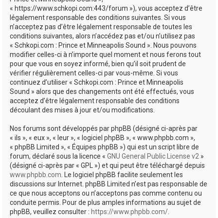
e
« https://www.schkopi.com:443/forum »), vous acceptez d’être
r
légalement responsable des conditions suivantes. Si vous
n’acceptez pas d’être légalement responsable de toutes les
conditions suivantes, alors n’accédez pas et/ou n’utilisez pas
« Schkopi.com : Prince et Minneapolis Sound ». Nous pouvons
modifier celles-ci à n’importe quel moment et nous ferons tout
pour que vous en soyez informé, bien qu’il soit prudent de
vérifier régulièrement celles-ci par vous-même. Si vous
continuez d’utiliser « Schkopi.com : Prince et Minneapolis
Sound » alors que des changements ont été effectués, vous
acceptez d’être légalement responsable des conditions
découlant des mises à jour et/ou modifications.
Nos forums sont développés par phpBB (désigné ci-après par
« ils », « eux », « leur », « logiciel phpBB », « www.phpbb.com »,
« phpBB Limited », « Équipes phpBB ») qui est un script libre de
forum, déclaré sous la licence «
GNU General Public License v2
»
(désigné ci-après par « GPL ») et qui peut être téléchargé depuis
www.phpbb.com
. Le logiciel phpBB facilite seulement les
discussions sur Internet. phpBB Limited n’est pas responsable de
ce que nous acceptons ou n’acceptons pas comme contenu ou
conduite permis. Pour de plus amples informations au sujet de
phpBB, veuillez consulter :
https://www.phpbb.com/
.