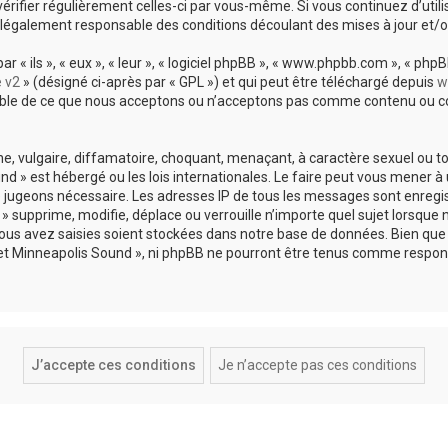
vérifier régulièrement celles-ci par vous-même. Si vous continuez d’util
légalement responsable des conditions découlant des mises à jour et/o
 ils », « eux », « leur », « logiciel phpBB », « www.phpbb.com », « phpBB
e v2
» (désigné ci-après par « GPL ») et qui peut être téléchargé depuis
w
sable de ce que nous acceptons ou n’acceptons pas comme contenu ou co
, vulgaire, diffamatoire, choquant, menaçant, à caractère sexuel ou tou
und » est hébergé ou les lois internationales. Le faire peut vous mene
s le jugeons nécessaire. Les adresses IP de tous les messages sont enreg
 supprime, modifie, déplace ou verrouille n’importe quel sujet lorsque 
s avez saisies soient stockées dans notre base de données. Bien que c
 et Minneapolis Sound », ni phpBB ne pourront être tenus comme respons