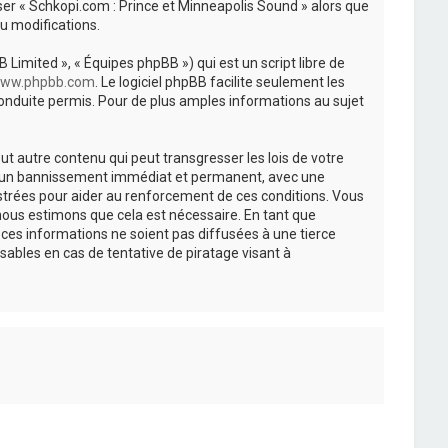
iser « Schkopi.com : Prince et Minneapolis Sound » alors que
u modifications.
 Limited », « Équipes phpBB ») qui est un script libre de
ww.phpbb.com
. Le logiciel phpBB facilite seulement les
nduite permis. Pour de plus amples informations au sujet
t autre contenu qui peut transgresser les lois de votre
r à un bannissement immédiat et permanent, avec une
istrées pour aider au renforcement de ces conditions. Vous
nous estimons que cela est nécessaire. En tant que
es informations ne soient pas diffusées à une tierce
ables en cas de tentative de piratage visant à