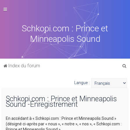
Schkopi.com : Prince et
Minneapolis Sound
R
Index du forum
e
c
Langue :
h
Schkopi.com : Prince et Minneapolis
e
Sound -Enregistrement
r
c
En accédant à « Schkopi.com : Prince et Minneapolis Sound »
h
(désigné ci-après par « nous », « notre », « nos », « Schkopi.com :
Prince et Minneapolis Sound »,