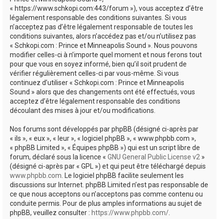
e
« https://www.schkopi.com:443/forum »), vous acceptez d’être
r
légalement responsable des conditions suivantes. Si vous
n’acceptez pas d’être légalement responsable de toutes les
conditions suivantes, alors n’accédez pas et/ou n’utilisez pas
« Schkopi.com : Prince et Minneapolis Sound ». Nous pouvons
modifier celles-ci à n’importe quel moment et nous ferons tout
pour que vous en soyez informé, bien qu’il soit prudent de
vérifier régulièrement celles-ci par vous-même. Si vous
continuez d’utiliser « Schkopi.com : Prince et Minneapolis
Sound » alors que des changements ont été effectués, vous
acceptez d’être légalement responsable des conditions
découlant des mises à jour et/ou modifications.
Nos forums sont développés par phpBB (désigné ci-après par
« ils », « eux », « leur », « logiciel phpBB », « www.phpbb.com »,
« phpBB Limited », « Équipes phpBB ») qui est un script libre de
forum, déclaré sous la licence «
GNU General Public License v2
»
(désigné ci-après par « GPL ») et qui peut être téléchargé depuis
www.phpbb.com
. Le logiciel phpBB facilite seulement les
discussions sur Internet. phpBB Limited n’est pas responsable de
ce que nous acceptons ou n’acceptons pas comme contenu ou
conduite permis. Pour de plus amples informations au sujet de
phpBB, veuillez consulter :
https://www.phpbb.com/
.