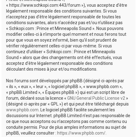
e
« https://www.schkopi.com:443/forum »), vous acceptez d’être
r
légalement responsable des conditions suivantes. Si vous
n’acceptez pas d’être légalement responsable de toutes les
conditions suivantes, alors n’accédez pas et/ou n’utilisez pas
« Schkopi.com : Prince et Minneapolis Sound ». Nous pouvons
modifier celles-ci à n’importe quel moment et nous ferons tout
pour que vous en soyez informé, bien qu’il soit prudent de
vérifier régulièrement celles-ci par vous-même. Si vous
continuez d’utiliser « Schkopi.com : Prince et Minneapolis
Sound » alors que des changements ont été effectués, vous
acceptez d’être légalement responsable des conditions
découlant des mises à jour et/ou modifications.
Nos forums sont développés par phpBB (désigné ci-après par
« ils », « eux », « leur », « logiciel phpBB », « www.phpbb.com »,
« phpBB Limited », « Équipes phpBB ») qui est un script libre de
forum, déclaré sous la licence «
GNU General Public License v2
»
(désigné ci-après par « GPL ») et qui peut être téléchargé depuis
www.phpbb.com
. Le logiciel phpBB facilite seulement les
discussions sur Internet. phpBB Limited n’est pas responsable de
ce que nous acceptons ou n’acceptons pas comme contenu ou
conduite permis. Pour de plus amples informations au sujet de
phpBB, veuillez consulter :
https://www.phpbb.com/
.