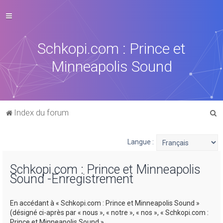
Schkopi.com : Prince et
Minneapolis Sound
R
Index du forum
e
c
Langue :
h
Schkopi.com : Prince et Minneapolis
e
Sound -Enregistrement
r
c
En accédant à « Schkopi.com : Prince et Minneapolis Sound »
h
(désigné ci-après par « nous », « notre », « nos », « Schkopi.com :
Prince et Minneapolis Sound »,