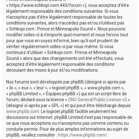
e
« https://www.schkopi.com:443/forum »), vous acceptez d’être
r
légalement responsable des conditions suivantes. Si vous
n’acceptez pas d’être légalement responsable de toutes les
conditions suivantes, alors n’accédez pas et/ou n’utilisez pas
« Schkopi.com : Prince et Minneapolis Sound ». Nous pouvons
modifier celles-ci à n’importe quel moment et nous ferons tout
pour que vous en soyez informé, bien qu’il soit prudent de
vérifier régulièrement celles-ci par vous-même. Si vous
continuez d’utiliser « Schkopi.com : Prince et Minneapolis
Sound » alors que des changements ont été effectués, vous
acceptez d’être légalement responsable des conditions
découlant des mises à jour et/ou modifications.
Nos forums sont développés par phpBB (désigné ci-après par
« ils », « eux », « leur », « logiciel phpBB », « www.phpbb.com »,
« phpBB Limited », « Équipes phpBB ») qui est un script libre de
forum, déclaré sous la licence «
GNU General Public License v2
»
(désigné ci-après par « GPL ») et qui peut être téléchargé depuis
www.phpbb.com
. Le logiciel phpBB facilite seulement les
discussions sur Internet. phpBB Limited n’est pas responsable de
ce que nous acceptons ou n’acceptons pas comme contenu ou
conduite permis. Pour de plus amples informations au sujet de
phpBB, veuillez consulter :
https://www.phpbb.com/
.