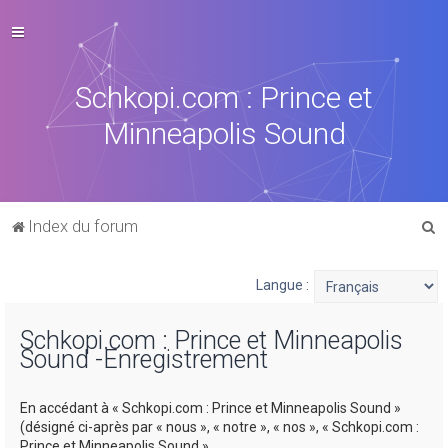
Schkopi.com : Prince et
Minneapolis Sound
R
Index du forum
e
c
Langue :
h
Schkopi.com : Prince et Minneapolis
e
Sound -Enregistrement
r
c
En accédant à « Schkopi.com : Prince et Minneapolis Sound »
h
(désigné ci-après par « nous », « notre », « nos », « Schkopi.com :
Prince et Minneapolis Sound »,