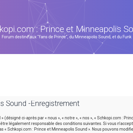
kopi.com : Prince et Minneapolis S
Forum destiné aux "fans de Prince", du Minneapolis Sound, et du Funk
is Sound -Enregistrement
 (désigné ci-après par « nous », « notre », « nos », « Schkopi.com : Prin
tre légalement responsable des conditions suivantes. Si vous n’accept
 pas « Schkopi.com : Prince et Minneapolis Sound ». Nous pouvons modifi