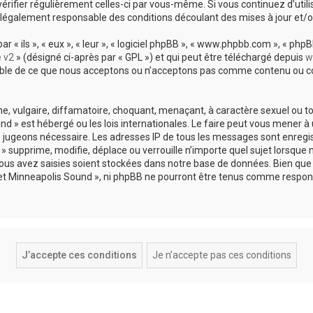
vérifier régulièrement celles-ci par vous-même. Si vous continuez d’util
légalement responsable des conditions découlant des mises à jour et/o
 ils », « eux », « leur », « logiciel phpBB », « www.phpbb.com », « phpBB
e v2
» (désigné ci-après par « GPL ») et qui peut être téléchargé depuis
w
sable de ce que nous acceptons ou n’acceptons pas comme contenu ou co
, vulgaire, diffamatoire, choquant, menaçant, à caractère sexuel ou tou
und » est hébergé ou les lois internationales. Le faire peut vous mene
s le jugeons nécessaire. Les adresses IP de tous les messages sont enreg
 supprime, modifie, déplace ou verrouille n’importe quel sujet lorsque 
s avez saisies soient stockées dans notre base de données. Bien que c
 et Minneapolis Sound », ni phpBB ne pourront être tenus comme respons