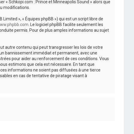
iser « Schkopi.com : Prince et Minneapolis Sound » alors que
u modifications.
 Limited », « Équipes phpBB ») qui est un script libre de
ww.phpbb.com
. Le logiciel phpBB facilite seulement les
nduite permis. Pour de plus amples informations au sujet
t autre contenu qui peut transgresser les lois de votre
r à un bannissement immédiat et permanent, avec une
istrées pour aider au renforcement de ces conditions. Vous
nous estimons que cela est nécessaire. En tant que
es informations ne soient pas diffusées à une tierce
ables en cas de tentative de piratage visant à