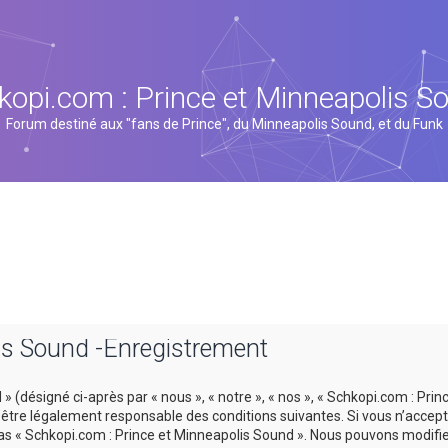
kopi.com : Prince et Minneapolis S
Forum destiné aux "fans de Prince", du Minneapolis Sound, et du Funk
is Sound -Enregistrement
 (désigné ci-après par « nous », « notre », « nos », « Schkopi.com : Prin
tre légalement responsable des conditions suivantes. Si vous n’accept
 pas « Schkopi.com : Prince et Minneapolis Sound ». Nous pouvons modifi