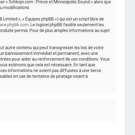
iser « Schkopi.com : Prince et Minneapolis Sound » alors que
u modifications.
 Limited », « Équipes phpBB ») qui est un script libre de
ww.phpbb.com
. Le logiciel phpBB facilite seulement les
nduite permis. Pour de plus amples informations au sujet
t autre contenu qui peut transgresser les lois de votre
r à un bannissement immédiat et permanent, avec une
istrées pour aider au renforcement de ces conditions. Vous
nous estimons que cela est nécessaire. En tant que
es informations ne soient pas diffusées à une tierce
ables en cas de tentative de piratage visant à