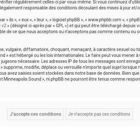
vérifier régulièrement celles-ci par vous-même. Si vous continuez d’util
légalement responsable des conditions découlant des mises à jour et/o
 ils », « eux », « leur », « logiciel phpBB », « www.phpbb.com », « phpBB
e v2
» (désigné ci-après par « GPL ») et qui peut être téléchargé depuis
w
sable de ce que nous acceptons ou n’acceptons pas comme contenu ou co
, vulgaire, diffamatoire, choquant, menaçant, à caractère sexuel ou tou
und » est hébergé ou les lois internationales. Le faire peut vous mene
s le jugeons nécessaire. Les adresses IP de tous les messages sont enreg
 supprime, modifie, déplace ou verrouille n’importe quel sujet lorsque 
s avez saisies soient stockées dans notre base de données. Bien que c
 et Minneapolis Sound », ni phpBB ne pourront être tenus comme respons