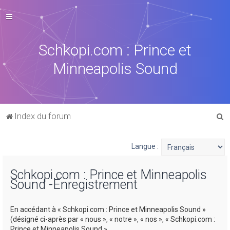
Schkopi.com : Prince et
Minneapolis Sound
R
Index du forum
e
c
Langue :
h
Schkopi.com : Prince et Minneapolis
e
Sound -Enregistrement
r
c
En accédant à « Schkopi.com : Prince et Minneapolis Sound »
h
(désigné ci-après par « nous », « notre », « nos », « Schkopi.com :
Prince et Minneapolis Sound »,