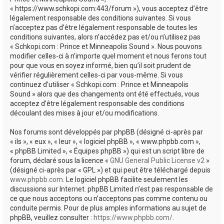
e
« https://www.schkopi.com:443/forum »), vous acceptez d’être
r
légalement responsable des conditions suivantes. Si vous
n’acceptez pas d’être légalement responsable de toutes les
conditions suivantes, alors n’accédez pas et/ou n’utilisez pas
« Schkopi.com : Prince et Minneapolis Sound ». Nous pouvons
modifier celles-ci à n’importe quel moment et nous ferons tout
pour que vous en soyez informé, bien qu’il soit prudent de
vérifier régulièrement celles-ci par vous-même. Si vous
continuez d’utiliser « Schkopi.com : Prince et Minneapolis
Sound » alors que des changements ont été effectués, vous
acceptez d’être légalement responsable des conditions
découlant des mises à jour et/ou modifications.
Nos forums sont développés par phpBB (désigné ci-après par
« ils », « eux », « leur », « logiciel phpBB », « www.phpbb.com »,
« phpBB Limited », « Équipes phpBB ») qui est un script libre de
forum, déclaré sous la licence «
GNU General Public License v2
»
(désigné ci-après par « GPL ») et qui peut être téléchargé depuis
www.phpbb.com
. Le logiciel phpBB facilite seulement les
discussions sur Internet. phpBB Limited n’est pas responsable de
ce que nous acceptons ou n’acceptons pas comme contenu ou
conduite permis. Pour de plus amples informations au sujet de
phpBB, veuillez consulter :
https://www.phpbb.com/
.