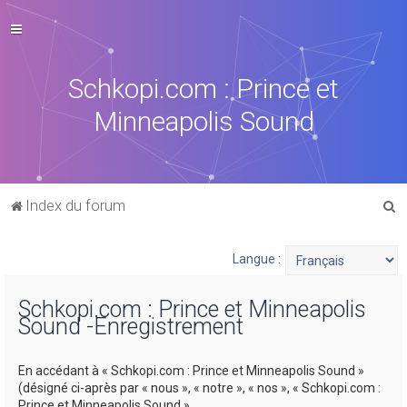
Schkopi.com : Prince et
Minneapolis Sound
R
Index du forum
e
c
Langue :
h
Schkopi.com : Prince et Minneapolis
e
Sound -Enregistrement
r
c
En accédant à « Schkopi.com : Prince et Minneapolis Sound »
h
(désigné ci-après par « nous », « notre », « nos », « Schkopi.com :
Prince et Minneapolis Sound »,