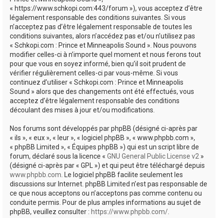
e
« https://www.schkopi.com:443/forum »), vous acceptez d’être
r
légalement responsable des conditions suivantes. Si vous
n’acceptez pas d’être légalement responsable de toutes les
conditions suivantes, alors n’accédez pas et/ou n’utilisez pas
« Schkopi.com : Prince et Minneapolis Sound ». Nous pouvons
modifier celles-ci à n’importe quel moment et nous ferons tout
pour que vous en soyez informé, bien qu’il soit prudent de
vérifier régulièrement celles-ci par vous-même. Si vous
continuez d’utiliser « Schkopi.com : Prince et Minneapolis
Sound » alors que des changements ont été effectués, vous
acceptez d’être légalement responsable des conditions
découlant des mises à jour et/ou modifications.
Nos forums sont développés par phpBB (désigné ci-après par
« ils », « eux », « leur », « logiciel phpBB », « www.phpbb.com »,
« phpBB Limited », « Équipes phpBB ») qui est un script libre de
forum, déclaré sous la licence «
GNU General Public License v2
»
(désigné ci-après par « GPL ») et qui peut être téléchargé depuis
www.phpbb.com
. Le logiciel phpBB facilite seulement les
discussions sur Internet. phpBB Limited n’est pas responsable de
ce que nous acceptons ou n’acceptons pas comme contenu ou
conduite permis. Pour de plus amples informations au sujet de
phpBB, veuillez consulter :
https://www.phpbb.com/
.